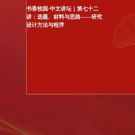
上外程彤教授做客川外 揭秘波斯
文明千年瑰宝