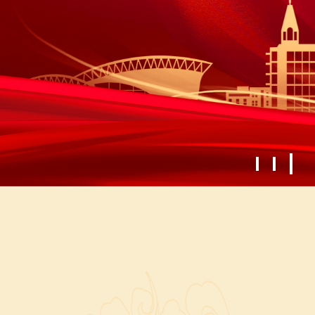
为的
征学
远航
校蓬
姿态