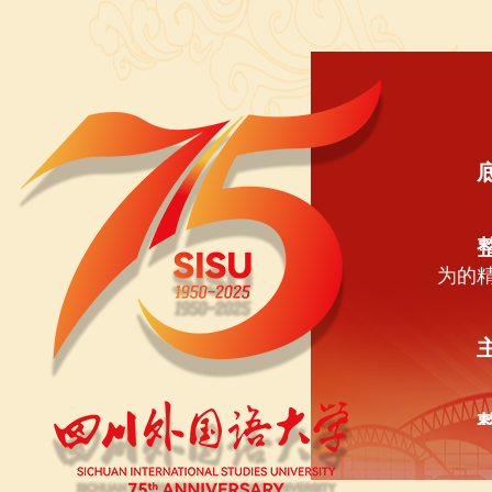
为的
征学
远航