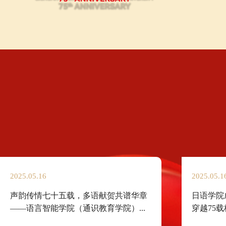
校蓬
2025.05.16
2025.05.1
日语学院成功举办“声动川外——用声音
“数智时
穿越75载校史”日文配音大赛
论坛”‌举